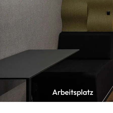
Arbeitsplatz
Im blox workspace entflieh