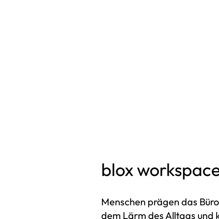
du dem Lärm des Alltags
und kannst gleichzeitig dein
geschäftliches Netzwerk
ausweiten
blox workspace 
Menschen prägen das Büro,
dem Lärm des Alltags und k