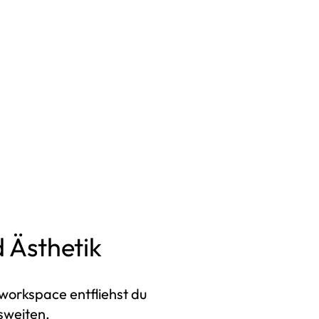
n einer Lounge ausruhen
der dich in eine Akustikbox
zurückziehen.
 Ästhetik
workspace entfliehst du
sweiten.