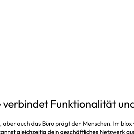
Projektraum ist der Ort, an
i
dem Ideen entstehen und wo
o
Kommunikation stattfindet.
.
verbindet Funktionalität und
 aber auch das Büro prägt den Menschen. Im blox 
annst gleichzeitig dein geschäftliches Netzwerk au