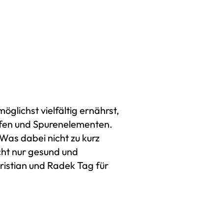
zubereit
Esse
lichst vielfältig ernährst,
offen und Spurenelementen.
Was dabei nicht zu kurz
cht nur gesund und
ristian und Radek Tag für