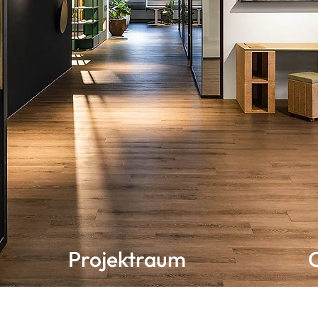
Projektraum
st
Unser top ausgestatteter
H