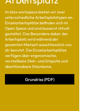
Im blox workspace bieten wir zwei
unterschiedliche Arbeitsplatztypen an.
Einzelarbeitsplätze befinden sich im
Open Space und sind äusserst stilvoll
gestaltet. Das Besondere dabei: der
Arbeitsplatz wird während der
gesamten Mietzeit ausschliesslich von
dir benutzt. Die Einzelarbeitsplätze
verfügen über ergonomische,
verstellbare Steh- und Sitzpulte und
abschliessbare Stauräume.
Grundriss (PDF)